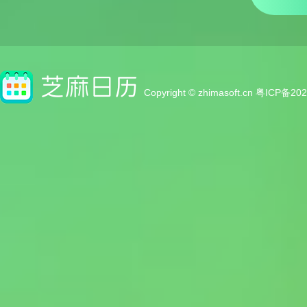
Copyright © zhimasoft.cn
粤ICP备202